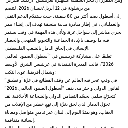
ومن المقرر أن تبحر السفينة الشهيرة لغرينبيس "آركتيك صنرايز"
من برشلونة في 12 أبريل/نيسان 2026، لتنضم
إلى أسطول يضم أكثر من 80 سفينة، حيث ستقدّم الدعم التقني
والعملياتي ، في إطار مبادرة مدنية منسقة تهدف إلى إنشاء ممر
بحري مباشر إلى سواحل غزة. وتأتي هذه المهمة في وقت يستمر
فيه ما يوصف بالإبادة الجماعية والتجويع المنهجي والحصار
الإنساني في إلحاق الدمار بالشعب الفلسطيني.
تعليقًا على مشاركة غرينبيس في "أسطول الصمود العالمي
2026"، قالت المديرة التنفيذية في غرينبيس الشرق الأوسط
وشمال أفريقيا، غوى النكت:
"في وقتٍ عجز فيه العالم عن وقف الفظائع في غزّة أو تطبيق
القانون الدولي واحترامه، يقف "أسطول الصمود العالمي 2026"
كتحرّكٍ سلمي يجسّد التضامن الدولي والشجاعة الأخلاقية. لقد
تحوّل الدمار الذي لحق بغزّة إلى نهجٍ خطير من الإفلات من
العقاب، وهو يمتدّ اليوم إلى لبنان عبر تدميرٍ متواصل ومعاناة
إنسانية متفاقمة.