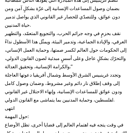
تنضمّ غرينبيس إلى هذه المبادرة التي يقودها الناس للمطالبة
بضمان وصول المساعدات الإنسانية إلى غزّة بشكلٍ آمن ومن
دون عوائق، وللتصدّي للحصار غير القانوني الذي يواصل تدمير
حياة المدنيين.
نقف بحزمٍ في وجه جرائم الحرب، والتجويع المتعمّد، والتطهير
العرقي، والإبادة الجماعية، وتدمير البيئة. ويمثّل هذا الأسطول نداءً
إلى الحكومات حول العالم لكسر صمتها، وحماية العمل الإنساني،
والتحرّك بشكلٍ عاجل وعلى أسسٍ مبدئية لصون القانون الدولي،
والكرامة الإنسانية، وتحقيق العدالة."
وتجدد غرينبيس الشرق الأوسط وشمال أفريقيا دعوتها العاجلة
إلى وقف إطلاق نار دائم وغير مشروط، وضمان وصول كامل
ودون عوائق للمساعدات الإنسانية، وإنهاء الاحتلال غير القانوني
لفلسطين، وحماية المدنيين بما يتماشى مع القانون الدولي.
انتهى
حول المهمة:
في وقت يتجه فيه اهتمام العالم إلى قضايا أخرى، تظل الأوضاع