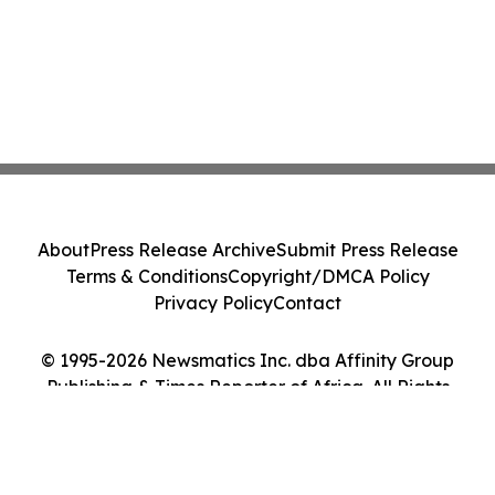
About
Press Release Archive
Submit Press Release
Terms & Conditions
Copyright/DMCA Policy
Privacy Policy
Contact
© 1995-2026 Newsmatics Inc. dba Affinity Group
Publishing & Times Reporter of Africa. All Rights
Reserved.
Cookie Settings / Your Privacy Choices