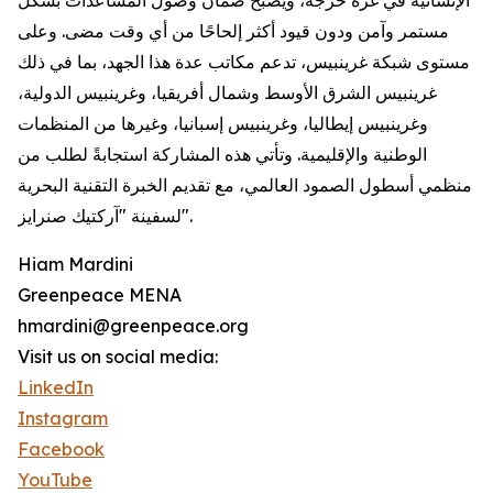
الإنسانية في غزة حرجة، ويصبح ضمان وصول المساعدات بشكل
مستمر وآمن ودون قيود أكثر إلحاحًا من أي وقت مضى. وعلى
مستوى شبكة غرينبيس، تدعم مكاتب عدة هذا الجهد، بما في ذلك
غرينبيس الشرق الأوسط وشمال أفريقيا، وغرينبيس الدولية،
وغرينبيس إيطاليا، وغرينبيس إسبانيا، وغيرها من المنظمات
الوطنية والإقليمية. وتأتي هذه المشاركة استجابةً لطلب من
منظمي أسطول الصمود العالمي، مع تقديم الخبرة التقنية البحرية
لسفينة "آركتيك صنرايز".
Hiam Mardini
Greenpeace MENA
hmardini@greenpeace.org
Visit us on social media:
LinkedIn
Instagram
Facebook
YouTube